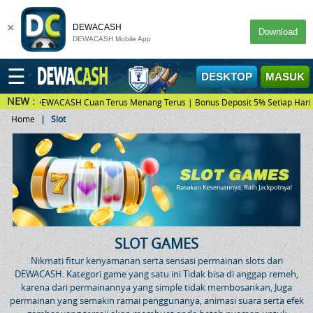
×
DEWACASH
Download
DEWACASH Mobile App
☰
DESKTOP
MASUK
NEW :
DEWACASH Cuan Terus Menang Terus | Bonus Deposit 5% Setiap Hari 
DAFTAR
MASUK
Home
Slot
Beranda
Deposit
Games
PROMO
SLOT GAMES
Sportbook
Nikmati fitur kenyamanan serta sensasi permainan slots dari
PROMO
DEWACASH. Kategori game yang satu ini Tidak bisa di anggap remeh,
E-Sport
karena dari permainannya yang simple tidak membosankan, Juga
permainan yang semakin ramai penggunanya, animasi suara serta efek
PROMO