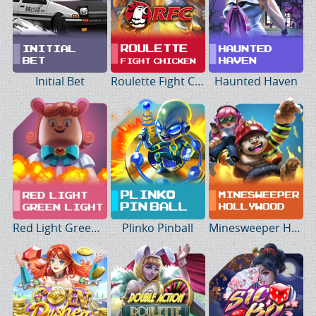
Initial Bet
Haunted Haven
Roulette Fight Chicken
Red Light Green Light
Plinko Pinball
Minesweeper Hollywood