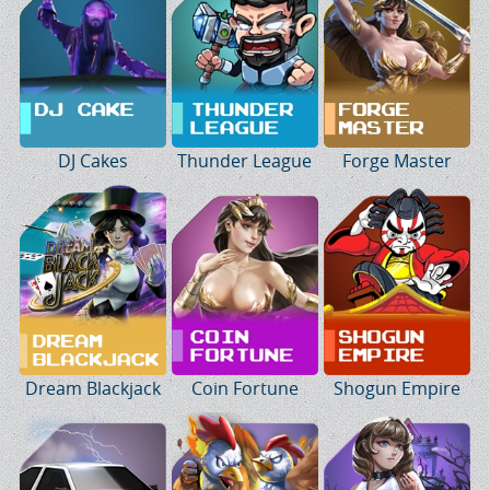
Judi
Bola
Online.
Hak
Cipta
Dilindungi.
DJ Cakes
Thunder League
Forge Master
Coin Fortune
Shogun Empire
Dream Blackjack