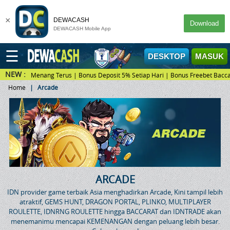
×
DEWACASH
Download
DEWACASH Mobile App
☰
DESKTOP
MASUK
NEW :
us Menang Terus | Bonus Deposit 5% Setiap Hari | Bonus Freebet Baccara
DAFTAR
MASUK
Home
Arcade
Beranda
Deposit
Games
PROMO
ARCADE
Sportbook
IDN provider game terbaik Asia menghadirkan Arcade, Kini tampil lebih
PROMO
atraktif, GEMS HUNT, DRAGON PORTAL, PLINKO, MULTIPLAYER
E-Sport
ROULETTE, IDNRNG ROULETTE hingga BACCARAT dan IDNTRADE akan
menemanimu mencapai KEMENANGAN dengan peluang lebih besar.
PROMO