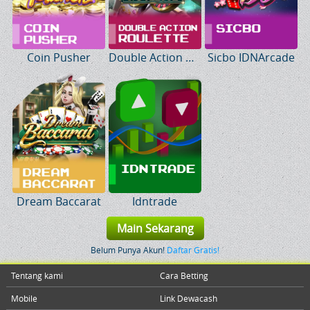
Coin Pusher
Double Action Roulette
Sicbo IDNArcade
Dream Baccarat
Idntrade
Main Sekarang
Belum Punya Akun!
Daftar Gratis!
Tentang kami
Cara Betting
Mobile
Link Dewacash