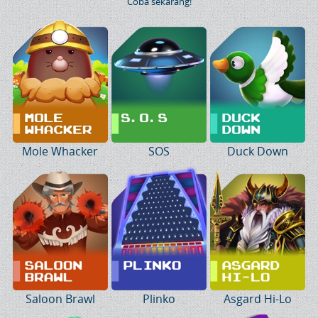
Coba sekarang!
Live Casino
Poker
PROMO
Slots
PROMO
IDN Live
Mole Whacker
SOS
Duck Down
Togel
PROMO
Elottery
Tangkas
PROMO
Tembak Ikan
Saloon Brawl
Plinko
Asgard Hi-Lo